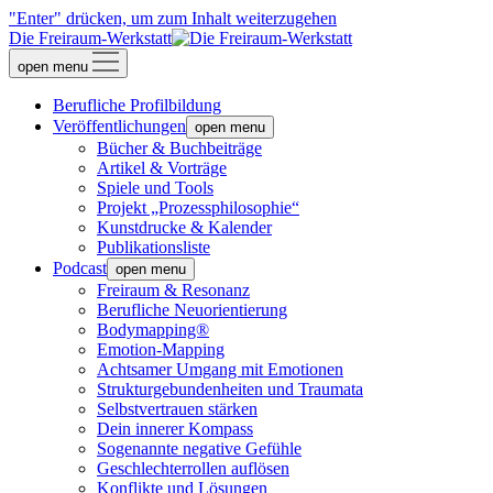
"Enter" drücken, um zum Inhalt weiterzugehen
Die Freiraum-Werkstatt
open menu
Berufliche Profilbildung
Veröffentlichungen
open menu
Bücher & Buchbeiträge
Artikel & Vorträge
Spiele und Tools
Projekt „Prozessphilosophie“
Kunstdrucke & Kalender
Publikationsliste
Podcast
open menu
Freiraum & Resonanz
Berufliche Neuorientierung
Bodymapping®
Emotion-Mapping
Achtsamer Umgang mit Emotionen
Strukturgebundenheiten und Traumata
Selbstvertrauen stärken
Dein innerer Kompass
Sogenannte negative Gefühle
Geschlechterrollen auflösen
Konflikte und Lösungen