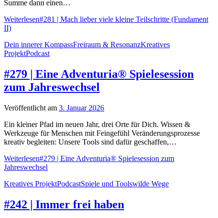
Summe dann einen…
Weiterlesen
#281 | Mach lieber viele kleine Teilschritte (Fundament
II)
Dein innerer Kompass
Freiraum & Resonanz
Kreatives
Projekt
Podcast
#279 | Eine Adventuria® Spielesession
zum Jahreswechsel
Veröffentlicht am
3. Januar 2026
Ein kleiner Pfad im neuen Jahr, drei Orte für Dich. Wissen &
Werkzeuge für Menschen mit Feingefühl Veränderungsprozesse
kreativ begleiten: Unsere Tools sind dafür geschaffen,…
Weiterlesen
#279 | Eine Adventuria® Spielesession zum
Jahreswechsel
Kreatives Projekt
Podcast
Spiele und Tools
wilde Wege
#242 | Immer frei haben