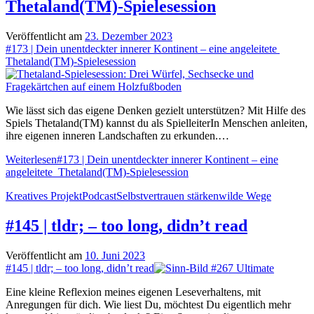
Thetaland(TM)-Spielesession
Veröffentlicht am
23. Dezember 2023
#173 | Dein unentdeckter innerer Kontinent – eine angeleitete
Thetaland(TM)-Spielesession
Wie lässt sich das eigene Denken gezielt unterstützen? Mit Hilfe des
Spiels Thetaland(TM) kannst du als SpielleiterIn Menschen anleiten,
ihre eigenen inneren Landschaften zu erkunden.…
Weiterlesen
#173 | Dein unentdeckter innerer Kontinent – eine
angeleitete Thetaland(TM)-Spielesession
Kreatives Projekt
Podcast
Selbstvertrauen stärken
wilde Wege
#145 | tldr; – too long, didn’t read
Veröffentlicht am
10. Juni 2023
#145 | tldr; – too long, didn’t read
Eine kleine Reflexion meines eigenen Leseverhaltens, mit
Anregungen für dich. Wie liest Du, möchtest Du eigentlich mehr