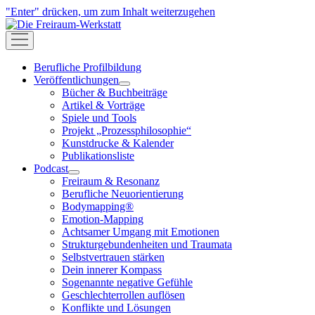
"Enter" drücken, um zum Inhalt weiterzugehen
Die
Freiraum-
open
Werkstatt
menu
Berufliche Profilbildung
Veröffentlichungen
open
Bücher & Buchbeiträge
menu
Artikel & Vorträge
Spiele und Tools
Projekt „Prozessphilosophie“
Kunstdrucke & Kalender
Publikationsliste
Podcast
open
Freiraum & Resonanz
menu
Berufliche Neuorientierung
Bodymapping®
Emotion-Mapping
Achtsamer Umgang mit Emotionen
Strukturgebundenheiten und Traumata
Selbstvertrauen stärken
Dein innerer Kompass
Sogenannte negative Gefühle
Geschlechterrollen auflösen
Konflikte und Lösungen