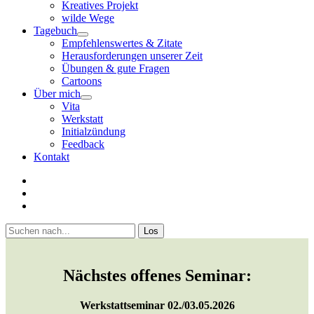
Kreatives Projekt
wilde Wege
Tagebuch
open
Empfehlenswertes & Zitate
menu
Herausforderungen unserer Zeit
Übungen & gute Fragen
Cartoons
Über mich
open
Vita
menu
Werkstatt
Initialzündung
Feedback
Kontakt
twitter
facebook
youtube
Sidebar
Suchen
Nächstes offenes Seminar:
Werkstattseminar 02./03.05.2026