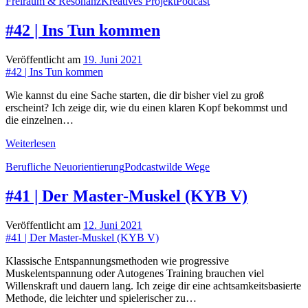
Freiraum & Resonanz
Kreatives Projekt
Podcast
Leben
im
Tinyhouse
#42 | Ins Tun kommen
Veröffentlicht am
19. Juni 2021
#42 | Ins Tun kommen
Wie kannst du eine Sache starten, die dir bisher viel zu groß
erscheint? Ich zeige dir, wie du einen klaren Kopf bekommst und
die einzelnen…
#42
Weiterlesen
|
Berufliche Neuorientierung
Podcast
wilde Wege
Ins
Tun
kommen
#41 | Der Master-Muskel (KYB V)
Veröffentlicht am
12. Juni 2021
#41 | Der Master-Muskel (KYB V)
Klassische Entspannungsmethoden wie progressive
Muskelentspannung oder Autogenes Training brauchen viel
Willenskraft und dauern lang. Ich zeige dir eine achtsamkeitsbasierte
Methode, die leichter und spielerischer zu…