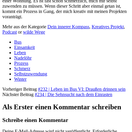
einer Wohnung. Es ist fast schon schmerzlich, mich mir selbst
zuwenden zu müssen. Wenn dieser Schritt aber einmal getan ist,
kommt ein Prozess in Gang, der mich kreativ mit meinen Projekten
voranträgt.
Mehr aus der Kategorie
Dein innerer Kompass
,
Kreatives Projekt
,
Podcast
or
wilde Wege
Bus
Einsamkeit
Leben
Nadelöhr
Prozess
Schmerz
Selbstzuwendung
Winter
Vorheriger Beitrag
#232 | Leben im Bus VI: Draußen drinnen sein
Nächster Beitrag
#234 | Die Sehnsucht nach dem Einrasten
Als Erster einen Kommentar schreiben
Schreibe einen Kommentar
Deine E-Mail-Adresse wird nicht veröffentlicht.
Erforderliche