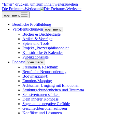
"Enter" drücken, um zum Inhalt weiterzugehen
Die Freiraum-Werkstatt
open menu
Berufliche Profilbildung
Veröffentlichungen
open menu
Bücher & Buchbeiträge
Artikel & Vorträge
Spiele und Tools
Projekt „Prozessphilosophie“
Kunstdrucke & Kalender
Publikationsliste
Podcast
open menu
Freiraum & Resonanz
Berufliche Neuorientierung
Bodymapping®
Emotion-Mapping
Achtsamer Umgang mit Emotionen
Strukturgebundenheiten und Traumata
Selbstvertrauen stärken
Dein innerer Kompass
Sogenannte negative Gefühle
Geschlechterrollen auflösen
Konflikte und Lösungen