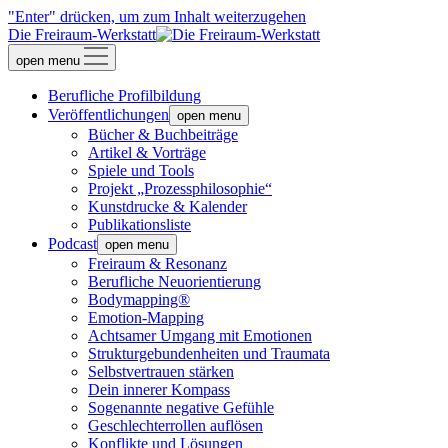
"Enter" drücken, um zum Inhalt weiterzugehen
Die Freiraum-Werkstatt
open menu
Berufliche Profilbildung
Veröffentlichungen
open menu
Bücher & Buchbeiträge
Artikel & Vorträge
Spiele und Tools
Projekt „Prozessphilosophie“
Kunstdrucke & Kalender
Publikationsliste
Podcast
open menu
Freiraum & Resonanz
Berufliche Neuorientierung
Bodymapping®
Emotion-Mapping
Achtsamer Umgang mit Emotionen
Strukturgebundenheiten und Traumata
Selbstvertrauen stärken
Dein innerer Kompass
Sogenannte negative Gefühle
Geschlechterrollen auflösen
Konflikte und Lösungen