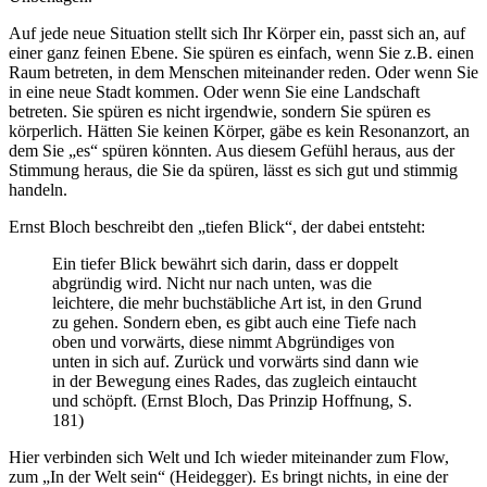
Auf jede neue Situation stellt sich Ihr Körper ein, passt sich an, auf
einer ganz feinen Ebene. Sie spüren es einfach, wenn Sie z.B. einen
Raum betreten, in dem Menschen miteinander reden. Oder wenn Sie
in eine neue Stadt kommen. Oder wenn Sie eine Landschaft
betreten. Sie spüren es nicht irgendwie, sondern Sie spüren es
körperlich. Hätten Sie keinen Körper, gäbe es kein Resonanzort, an
dem Sie „es“ spüren könnten. Aus diesem Gefühl heraus, aus der
Stimmung heraus, die Sie da spüren,
lässt es sich gut und stimmig
handeln.
Ernst Bloch beschreibt den „tiefen Blick“, der dabei entsteht:
Ein tiefer Blick bewährt sich darin, dass er doppelt
abgründig wird. Nicht nur nach unten, was die
leichtere, die mehr buchstäbliche Art ist, in den Grund
zu gehen. Sondern eben, es gibt auch eine Tiefe nach
oben und vorwärts, diese nimmt Abgründiges von
unten in sich auf. Zurück und vorwärts sind dann wie
in der Bewegung eines Rades, das zugleich eintaucht
und schöpft. (Ernst Bloch, Das Prinzip Hoffnung, S.
181)
Hier verbinden sich Welt und Ich wieder miteinander zum Flow,
zum „In der Welt sein“ (Heidegger). Es bringt nichts, in eine der