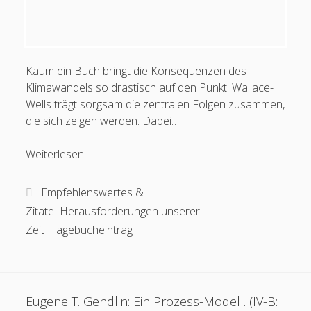
Kaum ein Buch bringt die Konsequenzen des
Klimawandels so drastisch auf den Punkt. Wallace-
Wells trägt sorgsam die zentralen Folgen zusammen,
die sich zeigen werden. Dabei…
David
Weiterlesen
Wallace-
Wells:
Empfehlenswertes &
Die
Zitate
Herausforderungen unserer
unbewohnbare
Zeit
Tagebucheintrag
Erde
Eugene T. Gendlin: Ein Prozess-Modell. (IV-B: