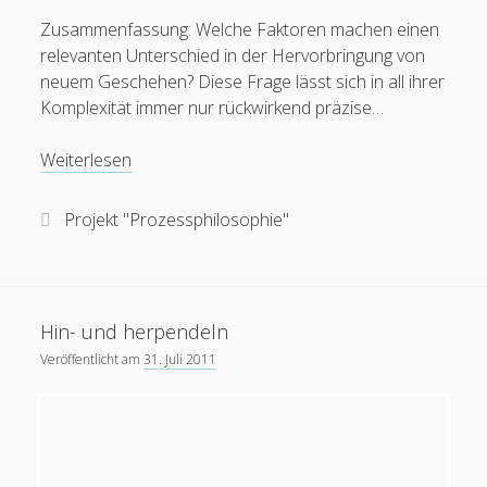
Zusammenfassung: Welche Faktoren machen einen
relevanten Unterschied in der Hervorbringung von
neuem Geschehen? Diese Frage lässt sich in all ihrer
Komplexität immer nur rückwirkend präzise…
Eugene
Weiterlesen
T.
Gendlin:
Projekt "Prozessphilosophie"
Ein
Prozess-
Modell.
(IV-
Hin- und herpendeln
A
Veröffentlicht am
31. Juli 2011
g1
–
Relevanz)