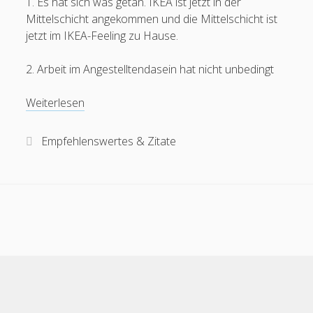
1. Es hat sich was getan. IKEA ist jetzt in der
Mittelschicht angekommen und die Mittelschicht ist
jetzt im IKEA-Feeling zu Hause.
2. Arbeit im Angestelltendasein hat nicht unbedingt
Buchbesprechung:
Weiterlesen
„Wir
nennen
Empfehlenswertes & Zitate
es
Arbeit“
von
Holm
Friebe
und
Sascha
Lobo
Scroll
to
the
top