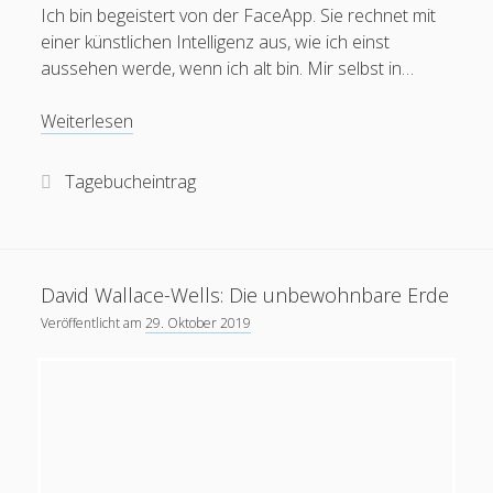
Ich bin begeistert von der FaceApp. Sie rechnet mit
einer künstlichen Intelligenz aus, wie ich einst
Chatte kostenfrei mit einer digitalen Version von mir:
aussehen werde, wenn ich alt bin. Mir selbst in…
TonysFreiRaumBot
Was
Weiterlesen
bin
ich
Tagebucheintrag
dir
schuldig,
alter
Mann?
David Wallace-Wells: Die unbewohnbare Erde
Veröffentlicht am
29. Oktober 2019