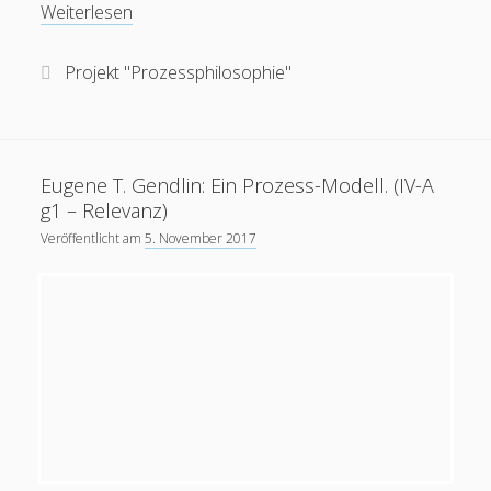
Eugene
Weiterlesen
T.
Gendlin:
Projekt "Prozessphilosophie"
Ein
Prozess-
Modell.
(IV-
Eugene T. Gendlin: Ein Prozess-Modell. (IV-A
B:
g1 – Relevanz)
Zeit:
Veröffentlicht am
5. November 2017
Umwelt
2
und
Umwelt
3,
Geschehen
und
Implizieren)