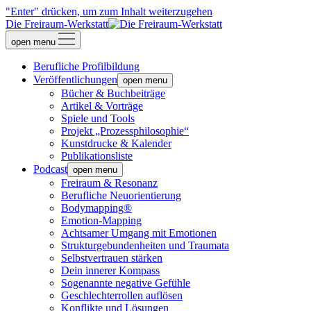
"Enter" drücken, um zum Inhalt weiterzugehen
Die Freiraum-Werkstatt
open menu
Berufliche Profilbildung
Veröffentlichungen
open menu
Bücher & Buchbeiträge
Artikel & Vorträge
Spiele und Tools
Projekt „Prozessphilosophie“
Kunstdrucke & Kalender
Publikationsliste
Podcast
open menu
Freiraum & Resonanz
Berufliche Neuorientierung
Bodymapping®
Emotion-Mapping
Achtsamer Umgang mit Emotionen
Strukturgebundenheiten und Traumata
Selbstvertrauen stärken
Dein innerer Kompass
Sogenannte negative Gefühle
Geschlechterrollen auflösen
Konflikte und Lösungen