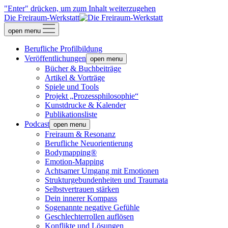
"Enter" drücken, um zum Inhalt weiterzugehen
Die Freiraum-Werkstatt
open menu
Berufliche Profilbildung
Veröffentlichungen
open menu
Bücher & Buchbeiträge
Artikel & Vorträge
Spiele und Tools
Projekt „Prozessphilosophie“
Kunstdrucke & Kalender
Publikationsliste
Podcast
open menu
Freiraum & Resonanz
Berufliche Neuorientierung
Bodymapping®
Emotion-Mapping
Achtsamer Umgang mit Emotionen
Strukturgebundenheiten und Traumata
Selbstvertrauen stärken
Dein innerer Kompass
Sogenannte negative Gefühle
Geschlechterrollen auflösen
Konflikte und Lösungen