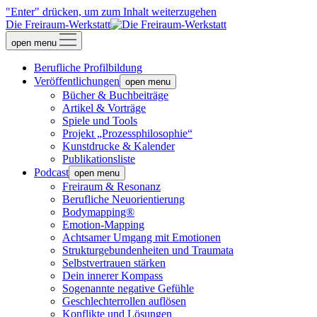
"Enter" drücken, um zum Inhalt weiterzugehen
Die Freiraum-Werkstatt
open menu
Berufliche Profilbildung
Veröffentlichungen
open menu
Bücher & Buchbeiträge
Artikel & Vorträge
Spiele und Tools
Projekt „Prozessphilosophie“
Kunstdrucke & Kalender
Publikationsliste
Podcast
open menu
Freiraum & Resonanz
Berufliche Neuorientierung
Bodymapping®
Emotion-Mapping
Achtsamer Umgang mit Emotionen
Strukturgebundenheiten und Traumata
Selbstvertrauen stärken
Dein innerer Kompass
Sogenannte negative Gefühle
Geschlechterrollen auflösen
Konflikte und Lösungen