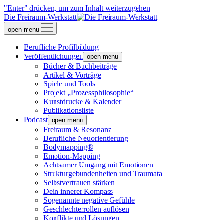
"Enter" drücken, um zum Inhalt weiterzugehen
Die Freiraum-Werkstatt
open menu
Berufliche Profilbildung
Veröffentlichungen
open menu
Bücher & Buchbeiträge
Artikel & Vorträge
Spiele und Tools
Projekt „Prozessphilosophie“
Kunstdrucke & Kalender
Publikationsliste
Podcast
open menu
Freiraum & Resonanz
Berufliche Neuorientierung
Bodymapping®
Emotion-Mapping
Achtsamer Umgang mit Emotionen
Strukturgebundenheiten und Traumata
Selbstvertrauen stärken
Dein innerer Kompass
Sogenannte negative Gefühle
Geschlechterrollen auflösen
Konflikte und Lösungen