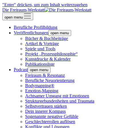
"Enter" drücken, um zum Inhalt weiterzugehen
Die Freiraum-Werkstatt
open menu
Berufliche Profilbildung
Veröffentlichungen
open menu
Bücher & Buchbeiträge
Artikel & Vorträge
Spiele und Tools
Projekt „Prozessphilosophie“
Kunstdrucke & Kalender
Publikationsliste
Podcast
open menu
Freiraum & Resonanz
Berufliche Neuorientierung
Bodymapping®
Emotion-Mapping
Achtsamer Umgang mit Emotionen
Strukturgebundenheiten und Traumata
Selbstvertrauen stärken
Dein innerer Kompass
Sogenannte negative Gefühle
Geschlechterrollen auflösen
Konflikte und Lösungen