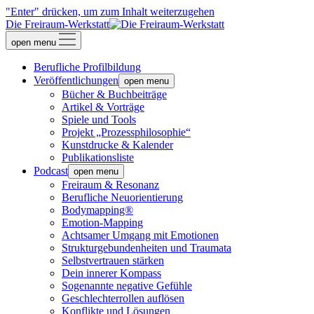
"Enter" drücken, um zum Inhalt weiterzugehen
Die Freiraum-Werkstatt
open menu
Berufliche Profilbildung
Veröffentlichungen
open menu
Bücher & Buchbeiträge
Artikel & Vorträge
Spiele und Tools
Projekt „Prozessphilosophie“
Kunstdrucke & Kalender
Publikationsliste
Podcast
open menu
Freiraum & Resonanz
Berufliche Neuorientierung
Bodymapping®
Emotion-Mapping
Achtsamer Umgang mit Emotionen
Strukturgebundenheiten und Traumata
Selbstvertrauen stärken
Dein innerer Kompass
Sogenannte negative Gefühle
Geschlechterrollen auflösen
Konflikte und Lösungen