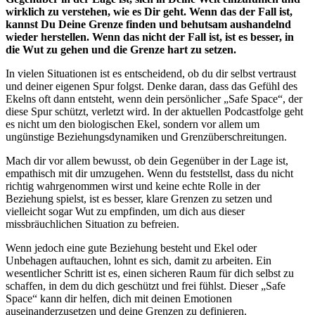
wirklich zu verstehen, wie es Dir geht. Wenn das der Fall ist,
kannst Du Deine Grenze finden und behutsam aushandelnd
wieder herstellen. Wenn das nicht der Fall ist, ist es besser, in
die Wut zu gehen und die Grenze hart zu setzen.
In vielen Situationen ist es entscheidend, ob du dir selbst vertraust
und deiner eigenen Spur folgst. Denke daran, dass das Gefühl des
Ekelns oft dann entsteht, wenn dein persönlicher „Safe Space“, der
diese Spur schützt, verletzt wird. In der aktuellen Podcastfolge geht
es nicht um den biologischen Ekel, sondern vor allem um
ungünstige Beziehungsdynamiken und Grenzüberschreitungen.
Mach dir vor allem bewusst, ob dein Gegenüber in der Lage ist,
empathisch mit dir umzugehen. Wenn du feststellst, dass du nicht
richtig wahrgenommen wirst und keine echte Rolle in der
Beziehung spielst, ist es besser, klare Grenzen zu setzen und
vielleicht sogar Wut zu empfinden, um dich aus dieser
missbräuchlichen Situation zu befreien.
Wenn jedoch eine gute Beziehung besteht und Ekel oder
Unbehagen auftauchen, lohnt es sich, damit zu arbeiten. Ein
wesentlicher Schritt ist es, einen sicheren Raum für dich selbst zu
schaffen, in dem du dich geschützt und frei fühlst. Dieser „Safe
Space“ kann dir helfen, dich mit deinen Emotionen
auseinanderzusetzen und deine Grenzen zu definieren.