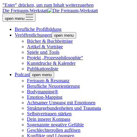
"Enter" drücken, um zum Inhalt weiterzugehen
Die Freiraum-Werkstatt
open menu
Berufliche Profilbildung
Veröffentlichungen
open menu
Bücher & Buchbeiträge
Artikel & Vorträge
Spiele und Tools
Projekt „Prozessphilosophie“
Kunstdrucke & Kalender
Publikationsliste
Podcast
open menu
Freiraum & Resonanz
Berufliche Neuorientierung
Bodymapping®
Emotion-Mapping
Achtsamer Umgang mit Emotionen
Strukturgebundenheiten und Traumata
Selbstvertrauen stärken
Dein innerer Kompass
Sogenannte negative Gefühle
Geschlechterrollen auflösen
Konflikte und Lösungen