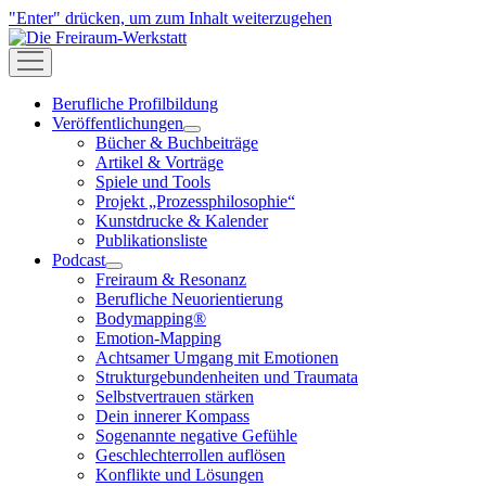
"Enter" drücken, um zum Inhalt weiterzugehen
Die
Freiraum-
open
Werkstatt
menu
Berufliche Profilbildung
Veröffentlichungen
open
Bücher & Buchbeiträge
menu
Artikel & Vorträge
Spiele und Tools
Projekt „Prozessphilosophie“
Kunstdrucke & Kalender
Publikationsliste
Podcast
open
Freiraum & Resonanz
menu
Berufliche Neuorientierung
Bodymapping®
Emotion-Mapping
Achtsamer Umgang mit Emotionen
Strukturgebundenheiten und Traumata
Selbstvertrauen stärken
Dein innerer Kompass
Sogenannte negative Gefühle
Geschlechterrollen auflösen
Konflikte und Lösungen