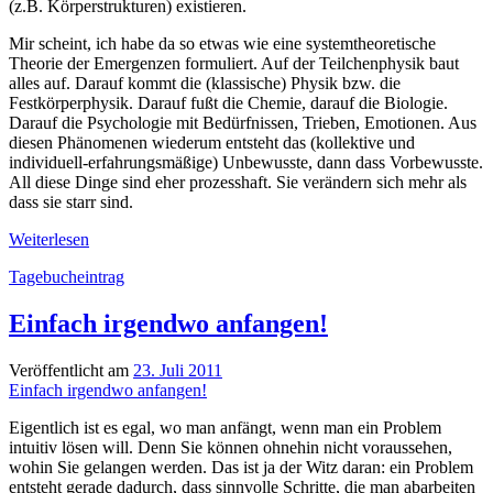
(z.B. Körperstrukturen) existieren.
Mir scheint, ich habe da so etwas wie eine systemtheoretische
Theorie der Emergenzen formuliert. Auf der Teilchenphysik baut
alles auf. Darauf kommt die (klassische) Physik bzw. die
Festkörperphysik. Darauf fußt die Chemie, darauf die Biologie.
Darauf die Psychologie mit Bedürfnissen, Trieben, Emotionen. Aus
diesen Phänomenen wiederum entsteht das (kollektive und
individuell-erfahrungsmäßige) Unbewusste, dann dass Vorbewusste.
All diese Dinge sind eher prozesshaft. Sie verändern sich mehr als
dass sie starr sind.
Strukturen
Weiterlesen
und
Tagebucheintrag
Prozesse
Einfach irgendwo anfangen!
Veröffentlicht am
23. Juli 2011
Einfach irgendwo anfangen!
Eigentlich ist es egal, wo man anfängt, wenn man ein Problem
intuitiv lösen will. Denn Sie können ohnehin nicht voraussehen,
wohin Sie gelangen werden. Das ist ja der Witz daran: ein Problem
entsteht gerade dadurch, dass sinnvolle Schritte, die man abarbeiten