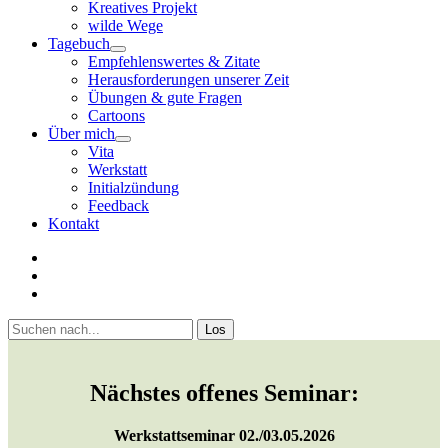
Kreatives Projekt
wilde Wege
Tagebuch
open
Empfehlenswertes & Zitate
menu
Herausforderungen unserer Zeit
Übungen & gute Fragen
Cartoons
Über mich
open
Vita
menu
Werkstatt
Initialzündung
Feedback
Kontakt
twitter
facebook
youtube
Sidebar
Suchen
Nächstes offenes Seminar:
Werkstattseminar 02./03.05.2026