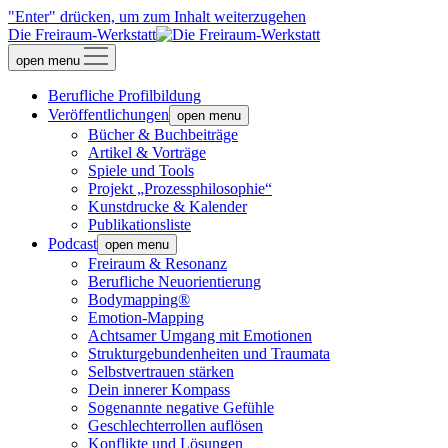
"Enter" drücken, um zum Inhalt weiterzugehen
Die Freiraum-Werkstatt
open menu
Berufliche Profilbildung
Veröffentlichungen
open menu
Bücher & Buchbeiträge
Artikel & Vorträge
Spiele und Tools
Projekt „Prozessphilosophie“
Kunstdrucke & Kalender
Publikationsliste
Podcast
open menu
Freiraum & Resonanz
Berufliche Neuorientierung
Bodymapping®
Emotion-Mapping
Achtsamer Umgang mit Emotionen
Strukturgebundenheiten und Traumata
Selbstvertrauen stärken
Dein innerer Kompass
Sogenannte negative Gefühle
Geschlechterrollen auflösen
Konflikte und Lösungen