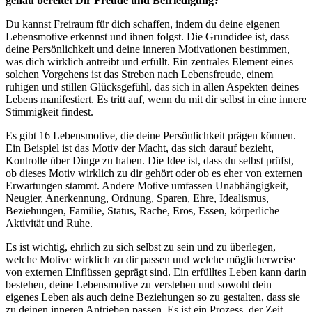
genau bereitet Dir Freude und Befriedigung?
Du kannst Freiraum für dich schaffen, indem du deine eigenen
Lebensmotive erkennst und ihnen folgst. Die Grundidee ist, dass
deine Persönlichkeit und deine inneren Motivationen bestimmen,
was dich wirklich antreibt und erfüllt. Ein zentrales Element eines
solchen Vorgehens ist das Streben nach Lebensfreude, einem
ruhigen und stillen Glücksgefühl, das sich in allen Aspekten deines
Lebens manifestiert. Es tritt auf, wenn du mit dir selbst in eine innere
Stimmigkeit findest.
Es gibt 16 Lebensmotive, die deine Persönlichkeit prägen können.
Ein Beispiel ist das Motiv der Macht, das sich darauf bezieht,
Kontrolle über Dinge zu haben. Die Idee ist, dass du selbst prüfst,
ob dieses Motiv wirklich zu dir gehört oder ob es eher von externen
Erwartungen stammt. Andere Motive umfassen Unabhängigkeit,
Neugier, Anerkennung, Ordnung, Sparen, Ehre, Idealismus,
Beziehungen, Familie, Status, Rache, Eros, Essen, körperliche
Aktivität und Ruhe.
Es ist wichtig, ehrlich zu sich selbst zu sein und zu überlegen,
welche Motive wirklich zu dir passen und welche möglicherweise
von externen Einflüssen geprägt sind. Ein erfülltes Leben kann darin
bestehen, deine Lebensmotive zu verstehen und sowohl dein
eigenes Leben als auch deine Beziehungen so zu gestalten, dass sie
zu deinen inneren Antrieben passen. Es ist ein Prozess, der Zeit