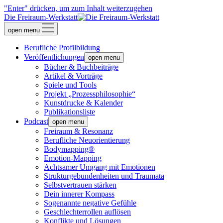
"Enter" drücken, um zum Inhalt weiterzugehen
Die Freiraum-Werkstatt
open menu
Berufliche Profilbildung
Veröffentlichungen
open menu
Bücher & Buchbeiträge
Artikel & Vorträge
Spiele und Tools
Projekt „Prozessphilosophie“
Kunstdrucke & Kalender
Publikationsliste
Podcast
open menu
Freiraum & Resonanz
Berufliche Neuorientierung
Bodymapping®
Emotion-Mapping
Achtsamer Umgang mit Emotionen
Strukturgebundenheiten und Traumata
Selbstvertrauen stärken
Dein innerer Kompass
Sogenannte negative Gefühle
Geschlechterrollen auflösen
Konflikte und Lösungen