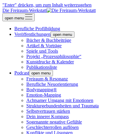
"Enter" drücken, um zum Inhalt weiterzugehen
Die Freiraum-Werkstatt
open menu
Berufliche Profilbildung
Veröffentlichungen
open menu
Bücher & Buchbeiträge
Artikel & Vorträge
Spiele und Tools
Projekt „Prozessphilosophie“
Kunstdrucke & Kalender
Publikationsliste
Podcast
open menu
Freiraum & Resonanz
Berufliche Neuorientierung
Bodymapping®
Emotion-Mapping
Achtsamer Umgang mit Emotionen
Strukturgebundenheiten und Traumata
Selbstvertrauen stärken
Dein innerer Kompass
Sogenannte negative Gefühle
Geschlechterrollen auflösen
Konflikte und Lösungen