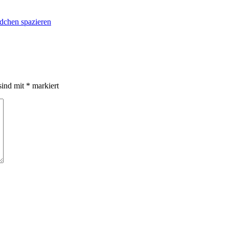
ldchen spazieren
sind mit
*
markiert