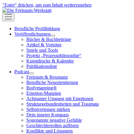
"Enter" drücken, um zum Inhalt weiterzugehen
Die
Freiraum-
open
Werkstatt
menu
Berufliche Profilbildung
Veröffentlichungen
open
Bücher & Buchbeiträge
menu
Artikel & Vorträge
Spiele und Tools
Projekt „Prozessphilosophie“
Kunstdrucke & Kalender
Publikationsliste
Podcast
open
Freiraum & Resonanz
menu
Berufliche Neuorientierung
Bodymapping®
Emotion-Mapping
Achtsamer Umgang mit Emotionen
Strukturgebundenheiten und Traumata
Selbstvertrauen stärken
Dein innerer Kompass
Sogenannte negative Gefühle
Geschlechterrollen auflösen
Konflikte und Lösungen