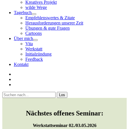
Kreatives Projekt
wilde Wege
Tagebuch
open
Empfehlenswertes & Zitate
menu
Herausforderungen unserer Zeit
Übungen & gute Fragen
Cartoons
Über mich
open
Vita
menu
Werkstatt
Initialzündung
Feedback
Kontakt
twitter
facebook
youtube
Sidebar
Suchen
Nächstes offenes Seminar:
Werkstattseminar 02./03.05.2026