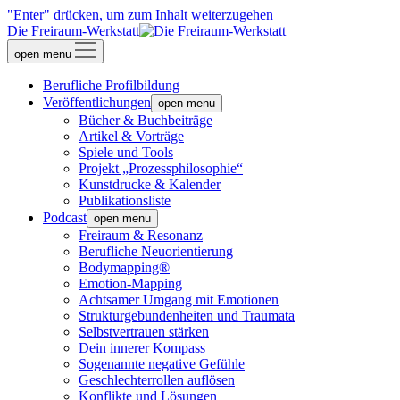
"Enter" drücken, um zum Inhalt weiterzugehen
Die Freiraum-Werkstatt
open menu
Berufliche Profilbildung
Veröffentlichungen
open menu
Bücher & Buchbeiträge
Artikel & Vorträge
Spiele und Tools
Projekt „Prozessphilosophie“
Kunstdrucke & Kalender
Publikationsliste
Podcast
open menu
Freiraum & Resonanz
Berufliche Neuorientierung
Bodymapping®
Emotion-Mapping
Achtsamer Umgang mit Emotionen
Strukturgebundenheiten und Traumata
Selbstvertrauen stärken
Dein innerer Kompass
Sogenannte negative Gefühle
Geschlechterrollen auflösen
Konflikte und Lösungen