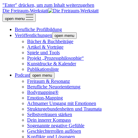
"Enter" drücken, um zum Inhalt weiterzugehen
Die Freiraum-Werkstatt
open menu
Berufliche Profilbildung
Veröffentlichungen
open menu
Bücher & Buchbeiträge
Artikel & Vorträge
Spiele und Tools
Projekt „Prozessphilosophie“
Kunstdrucke & Kalender
Publikationsliste
Podcast
open menu
Freiraum & Resonanz
Berufliche Neuorientierung
Bodymapping®
Emotion-Mapping
Achtsamer Umgang mit Emotionen
Strukturgebundenheiten und Traumata
Selbstvertrauen stärken
Dein innerer Kompass
Sogenannte negative Gefühle
Geschlechterrollen auflösen
Konflikte und Lösungen