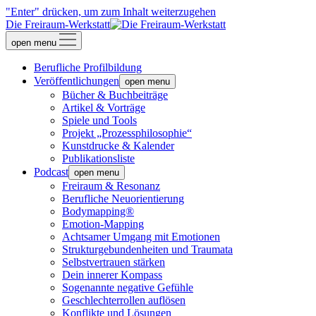
"Enter" drücken, um zum Inhalt weiterzugehen
Die Freiraum-Werkstatt
open menu
Berufliche Profilbildung
Veröffentlichungen
open menu
Bücher & Buchbeiträge
Artikel & Vorträge
Spiele und Tools
Projekt „Prozessphilosophie“
Kunstdrucke & Kalender
Publikationsliste
Podcast
open menu
Freiraum & Resonanz
Berufliche Neuorientierung
Bodymapping®
Emotion-Mapping
Achtsamer Umgang mit Emotionen
Strukturgebundenheiten und Traumata
Selbstvertrauen stärken
Dein innerer Kompass
Sogenannte negative Gefühle
Geschlechterrollen auflösen
Konflikte und Lösungen