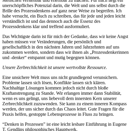
Menschen verstehbar und erlernbar zu machen. Für mich liegt ein
unerschöpfliches Potenzial darin, die Welt und uns selbst durch die
Brille des Prozessdenkens auf ganz neue Weise zu begreifen. Ich
habe versucht, ein Buch zu schreiben, das für jede und jeden leicht
verständlich ist und das dennoch auch die Essenz des
Prozessdenkens klar und treffend ausformuliert.
Das Wichtigste darin ist für mich der Gedanke, dass wir keine Angst
haben müssen vor Veränderungen, die persönlich und
gesellschaftlich in den nächsten Jahren und Jahrzehnten auf uns
zukommen werden, sondern dass wir ihnen als „Prozessdenkerinnen
und -denker“ entspannt und mutig begegnen können.
Unsere Zerbrechlichkeit ist unsere wertvollste Ressource.
Eine unsichere Welt muss uns nicht grundlegend verunsichern.
Probleme lassen sich lösen, Konflikte lassen sich klären.
Nachhaltige Lösungen kommen jedoch nicht durch bloße
Kraftanstrengung zu Stande. Wir erlangen immer dann Stabilität,
wenn es uns gelingt, uns liebevoll dem innersten Kern unserer
Zerbrechlichkeit zuzuwenden. Sie kann zu einem inneren Kompass
werden, der uns sicher durch das Chaos leitet. Gute Fragen für die
Praxis helfen, gestoppte Lebensprozesse in Fluss zu bringen.
“Denken in Prozessen” ist eine leicht lesbare Einführung in Eugene
T. Gendlins philosophisches Hauptwerk.