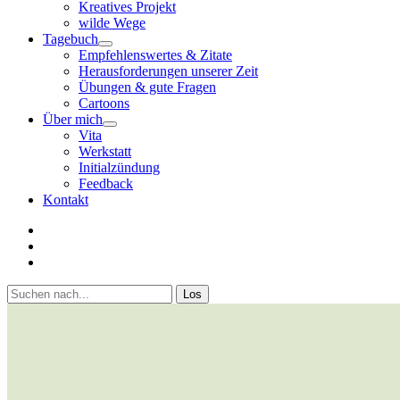
Kreatives Projekt
wilde Wege
Tagebuch
open
Empfehlenswertes & Zitate
menu
Herausforderungen unserer Zeit
Übungen & gute Fragen
Cartoons
Über mich
open
Vita
menu
Werkstatt
Initialzündung
Feedback
Kontakt
twitter
facebook
youtube
Sidebar
Suchen