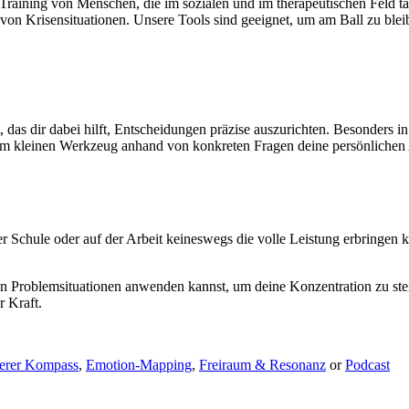
Training von Menschen, die im sozialen und im therapeutischen Feld tä
 von Krisensituationen. Unsere Tools sind geeignet, um am Ball zu ble
as dir dabei hilft, Entscheidungen präzise auszurichten.​ Besonders in S
sem kleinen Werkzeug anhand von konkreten Fragen deine persönlichen
 Schule oder auf der Arbeit keineswegs die volle Leistung erbringen kan
en Problemsituationen anwenden kannst, um deine Konzentration zu st
r Kraft.
nerer Kompass
,
Emotion-Mapping
,
Freiraum & Resonanz
or
Podcast