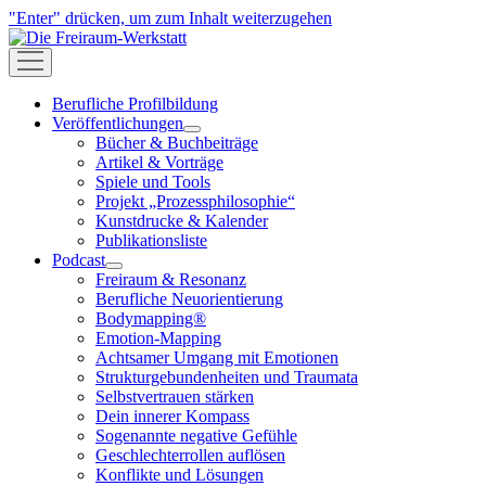
"Enter" drücken, um zum Inhalt weiterzugehen
Die
Freiraum-
open
Werkstatt
menu
Berufliche Profilbildung
Veröffentlichungen
open
Bücher & Buchbeiträge
menu
Artikel & Vorträge
Spiele und Tools
Projekt „Prozessphilosophie“
Kunstdrucke & Kalender
Publikationsliste
Podcast
open
Freiraum & Resonanz
menu
Berufliche Neuorientierung
Bodymapping®
Emotion-Mapping
Achtsamer Umgang mit Emotionen
Strukturgebundenheiten und Traumata
Selbstvertrauen stärken
Dein innerer Kompass
Sogenannte negative Gefühle
Geschlechterrollen auflösen
Konflikte und Lösungen