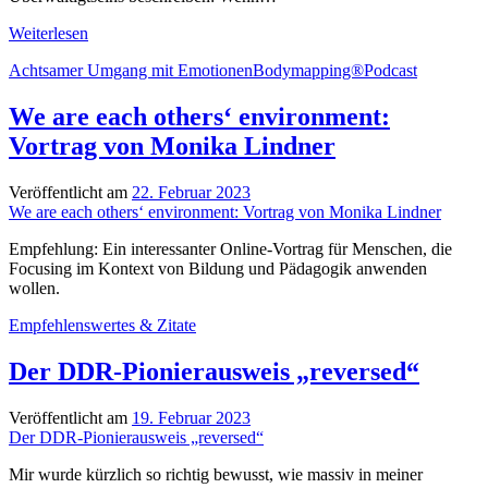
#130
Weiterlesen
|
Achtsamer Umgang mit Emotionen
Bodymapping®
Podcast
Überwältigt:
Psychosomatische
Erkrankungen
We are each others‘ environment:
Vortrag von Monika Lindner
Veröffentlicht am
22. Februar 2023
We are each others‘ environment: Vortrag von Monika Lindner
Empfehlung: Ein interessanter Online-Vortrag für Menschen, die
Focusing im Kontext von Bildung und Pädagogik anwenden
wollen.
Empfehlenswertes & Zitate
Der DDR-Pionierausweis „reversed“
Veröffentlicht am
19. Februar 2023
Der DDR-Pionierausweis „reversed“
Mir wurde kürzlich so richtig bewusst, wie massiv in meiner