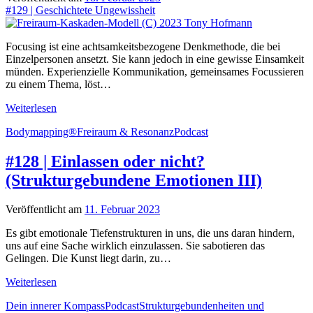
#129 | Geschichtete Ungewissheit
Focusing ist eine achtsamkeitsbezogene Denkmethode, die bei
Einzelpersonen ansetzt. Sie kann jedoch in eine gewisse Einsamkeit
münden. Experienzielle Kommunikation, gemeinsames Focussieren
zu einem Thema, löst…
#129
Weiterlesen
|
Bodymapping®
Freiraum & Resonanz
Podcast
Geschichtete
Ungewissheit
#128 | Einlassen oder nicht?
(Strukturgebundene Emotionen III)
Veröffentlicht am
11. Februar 2023
Es gibt emotionale Tiefenstrukturen in uns, die uns daran hindern,
uns auf eine Sache wirklich einzulassen. Sie sabotieren das
Gelingen. Die Kunst liegt darin, zu…
#128
Weiterlesen
|
Dein innerer Kompass
Podcast
Strukturgebundenheiten und
Einlassen