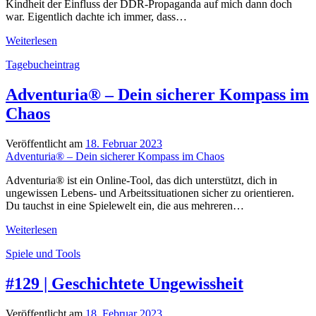
Kindheit der Einfluss der DDR-Propaganda auf mich dann doch
war. Eigentlich dachte ich immer, dass…
Der
Weiterlesen
DDR-
Tagebucheintrag
Pionierausweis
„reversed“
Adventuria® – Dein sicherer Kompass im
Chaos
Veröffentlicht am
18. Februar 2023
Adventuria® – Dein sicherer Kompass im Chaos
Adventuria® ist ein Online-Tool, das dich unterstützt, dich in
ungewissen Lebens- und Arbeitssituationen sicher zu orientieren.
Du tauchst in eine Spielewelt ein, die aus mehreren…
Adventuria®
Weiterlesen
–
Spiele und Tools
Dein
sicherer
Kompass
#129 | Geschichtete Ungewissheit
im
Chaos
Veröffentlicht am
18. Februar 2023