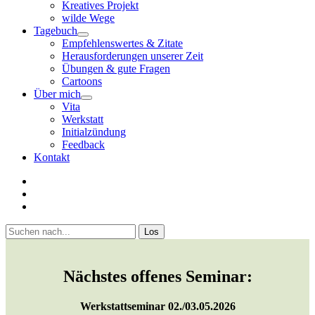
Kreatives Projekt
wilde Wege
Tagebuch
open
Empfehlenswertes & Zitate
menu
Herausforderungen unserer Zeit
Übungen & gute Fragen
Cartoons
Über mich
open
Vita
menu
Werkstatt
Initialzündung
Feedback
Kontakt
twitter
facebook
youtube
Sidebar
Suchen
Nächstes offenes Seminar:
Werkstattseminar 02./03.05.2026