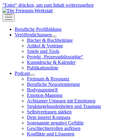
"Enter" drücken, um zum Inhalt weiterzugehen
Die
Freiraum-
open
Werkstatt
menu
Berufliche Profilbildung
Veröffentlichungen
open
Bücher & Buchbeiträge
menu
Artikel & Vorträge
Spiele und Tools
Projekt „Prozessphilosophie“
Kunstdrucke & Kalender
Publikationsliste
Podcast
open
Freiraum & Resonanz
menu
Berufliche Neuorientierung
Bodymapping®
Emotion-Mapping
Achtsamer Umgang mit Emotionen
Strukturgebundenheiten und Traumata
Selbstvertrauen stärken
Dein innerer Kompass
Sogenannte negative Gefühle
Geschlechterrollen auflösen
Konflikte und Lösungen