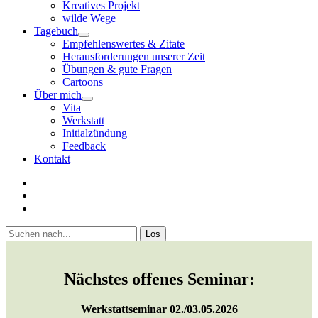
Kreatives Projekt
wilde Wege
Tagebuch
open
Empfehlenswertes & Zitate
menu
Herausforderungen unserer Zeit
Übungen & gute Fragen
Cartoons
Über mich
open
Vita
menu
Werkstatt
Initialzündung
Feedback
Kontakt
twitter
facebook
youtube
Sidebar
Suchen
Nächstes offenes Seminar:
Werkstattseminar 02./03.05.2026