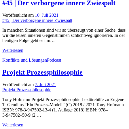
#45 | Der verborgene innere Zwiespalt
Veröffentlicht am
10. Juli 2021
#45 | Der verborgene innere Zwiespalt
In manchen Situationen sind wir so überzeugt von einer Sache, dass
wir die leisen inneren Gegenstimmen schlichtweg ignorieren. In der
heutigen Folge geht es um…
#45
Weiterlesen
|
Konflikte und Lösungen
Podcast
Der
verborgene
innere
Projekt Prozessphilosophie
Zwiespalt
Veröffentlicht am
7. Juli 2021
Projekt Prozessphilosophie
Tony Hofmann Projekt Prozessphilosophie Lektürehilfe zu Eugene
T. Gendlins “Ein Prozess-Modell” (C) 2018 / 2021 Tony Hofmann
ISBN: 978-3-947502-13-4 (1. Auflage 2018) ISBN: 978–
3‑947502–50‑9 (2.…
Projekt
Weiterlesen