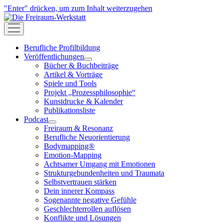
"Enter" drücken, um zum Inhalt weiterzugehen
Die
Freiraum-
open
Werkstatt
menu
Berufliche Profilbildung
Veröffentlichungen
open
Bücher & Buchbeiträge
menu
Artikel & Vorträge
Spiele und Tools
Projekt „Prozessphilosophie“
Kunstdrucke & Kalender
Publikationsliste
Podcast
open
Freiraum & Resonanz
menu
Berufliche Neuorientierung
Bodymapping®
Emotion-Mapping
Achtsamer Umgang mit Emotionen
Strukturgebundenheiten und Traumata
Selbstvertrauen stärken
Dein innerer Kompass
Sogenannte negative Gefühle
Geschlechterrollen auflösen
Konflikte und Lösungen