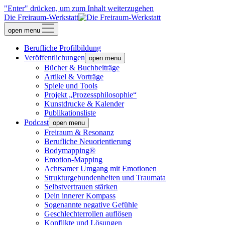
"Enter" drücken, um zum Inhalt weiterzugehen
Die Freiraum-Werkstatt
open menu
Berufliche Profilbildung
Veröffentlichungen
open menu
Bücher & Buchbeiträge
Artikel & Vorträge
Spiele und Tools
Projekt „Prozessphilosophie“
Kunstdrucke & Kalender
Publikationsliste
Podcast
open menu
Freiraum & Resonanz
Berufliche Neuorientierung
Bodymapping®
Emotion-Mapping
Achtsamer Umgang mit Emotionen
Strukturgebundenheiten und Traumata
Selbstvertrauen stärken
Dein innerer Kompass
Sogenannte negative Gefühle
Geschlechterrollen auflösen
Konflikte und Lösungen