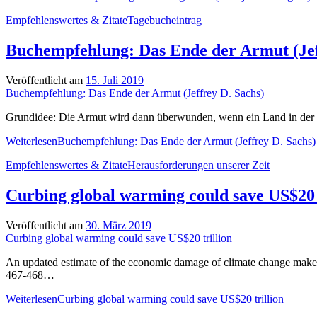
Empfehlenswertes & Zitate
Tagebucheintrag
Buchempfehlung: Das Ende der Armut (Jef
Veröffentlicht am
15. Juli 2019
Buchempfehlung: Das Ende der Armut (Jeffrey D. Sachs)
Grundidee: Die Armut wird dann überwunden, wenn ein Land in der L
Weiterlesen
Buchempfehlung: Das Ende der Armut (Jeffrey D. Sachs)
Empfehlenswertes & Zitate
Herausforderungen unserer Zeit
Curbing global warming could save US$20 t
Veröffentlicht am
30. März 2019
Curbing global warming could save US$20 trillion
An updated estimate of the economic damage of climate change makes 
467-468…
Weiterlesen
Curbing global warming could save US$20 trillion