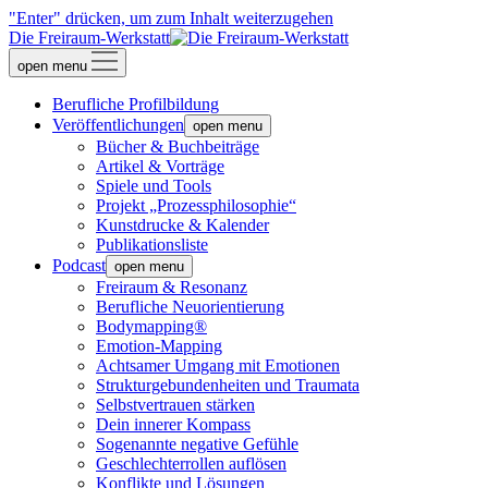
"Enter" drücken, um zum Inhalt weiterzugehen
Die Freiraum-Werkstatt
open menu
Berufliche Profilbildung
Veröffentlichungen
open menu
Bücher & Buchbeiträge
Artikel & Vorträge
Spiele und Tools
Projekt „Prozessphilosophie“
Kunstdrucke & Kalender
Publikationsliste
Podcast
open menu
Freiraum & Resonanz
Berufliche Neuorientierung
Bodymapping®
Emotion-Mapping
Achtsamer Umgang mit Emotionen
Strukturgebundenheiten und Traumata
Selbstvertrauen stärken
Dein innerer Kompass
Sogenannte negative Gefühle
Geschlechterrollen auflösen
Konflikte und Lösungen