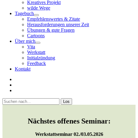
Kreatives Projekt
wilde Wege
Tagebuch
open
Empfehlenswertes & Zitate
menu
Herausforderungen unserer Zeit
Übungen & gute Fragen
Cartoons
Über mich
open
Vita
menu
Werkstatt
Initialzündung
Feedback
Kontakt
twitter
facebook
youtube
Sidebar
Suchen
Nächstes offenes Seminar:
Werkstattseminar 02./03.05.2026