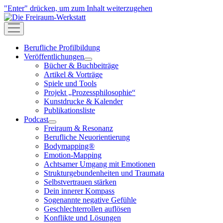
"Enter" drücken, um zum Inhalt weiterzugehen
Die
Freiraum-
open
Werkstatt
menu
Berufliche Profilbildung
Veröffentlichungen
open
Bücher & Buchbeiträge
menu
Artikel & Vorträge
Spiele und Tools
Projekt „Prozessphilosophie“
Kunstdrucke & Kalender
Publikationsliste
Podcast
open
Freiraum & Resonanz
menu
Berufliche Neuorientierung
Bodymapping®
Emotion-Mapping
Achtsamer Umgang mit Emotionen
Strukturgebundenheiten und Traumata
Selbstvertrauen stärken
Dein innerer Kompass
Sogenannte negative Gefühle
Geschlechterrollen auflösen
Konflikte und Lösungen