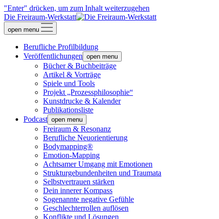
"Enter" drücken, um zum Inhalt weiterzugehen
Die Freiraum-Werkstatt
open menu
Berufliche Profilbildung
Veröffentlichungen
open menu
Bücher & Buchbeiträge
Artikel & Vorträge
Spiele und Tools
Projekt „Prozessphilosophie“
Kunstdrucke & Kalender
Publikationsliste
Podcast
open menu
Freiraum & Resonanz
Berufliche Neuorientierung
Bodymapping®
Emotion-Mapping
Achtsamer Umgang mit Emotionen
Strukturgebundenheiten und Traumata
Selbstvertrauen stärken
Dein innerer Kompass
Sogenannte negative Gefühle
Geschlechterrollen auflösen
Konflikte und Lösungen