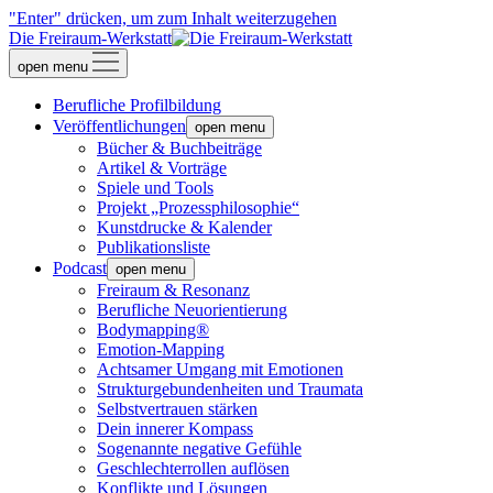
"Enter" drücken, um zum Inhalt weiterzugehen
Die Freiraum-Werkstatt
open menu
Berufliche Profilbildung
Veröffentlichungen
open menu
Bücher & Buchbeiträge
Artikel & Vorträge
Spiele und Tools
Projekt „Prozessphilosophie“
Kunstdrucke & Kalender
Publikationsliste
Podcast
open menu
Freiraum & Resonanz
Berufliche Neuorientierung
Bodymapping®
Emotion-Mapping
Achtsamer Umgang mit Emotionen
Strukturgebundenheiten und Traumata
Selbstvertrauen stärken
Dein innerer Kompass
Sogenannte negative Gefühle
Geschlechterrollen auflösen
Konflikte und Lösungen