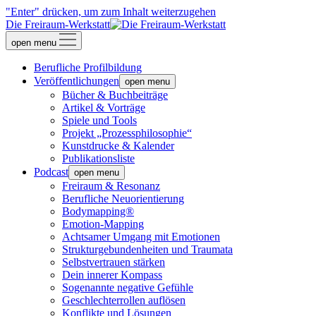
"Enter" drücken, um zum Inhalt weiterzugehen
Die Freiraum-Werkstatt
open menu
Berufliche Profilbildung
Veröffentlichungen
open menu
Bücher & Buchbeiträge
Artikel & Vorträge
Spiele und Tools
Projekt „Prozessphilosophie“
Kunstdrucke & Kalender
Publikationsliste
Podcast
open menu
Freiraum & Resonanz
Berufliche Neuorientierung
Bodymapping®
Emotion-Mapping
Achtsamer Umgang mit Emotionen
Strukturgebundenheiten und Traumata
Selbstvertrauen stärken
Dein innerer Kompass
Sogenannte negative Gefühle
Geschlechterrollen auflösen
Konflikte und Lösungen