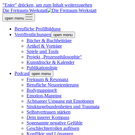
"Enter" drücken, um zum Inhalt weiterzugehen
Die Freiraum-Werkstatt
open menu
Berufliche Profilbildung
Veröffentlichungen
open menu
Bücher & Buchbeiträge
Artikel & Vorträge
Spiele und Tools
Projekt „Prozessphilosophie“
Kunstdrucke & Kalender
Publikationsliste
Podcast
open menu
Freiraum & Resonanz
Berufliche Neuorientierung
Bodymapping®
Emotion-Mapping
Achtsamer Umgang mit Emotionen
Strukturgebundenheiten und Traumata
Selbstvertrauen stärken
Dein innerer Kompass
Sogenannte negative Gefühle
Geschlechterrollen auflösen
Konflikte und Lösungen