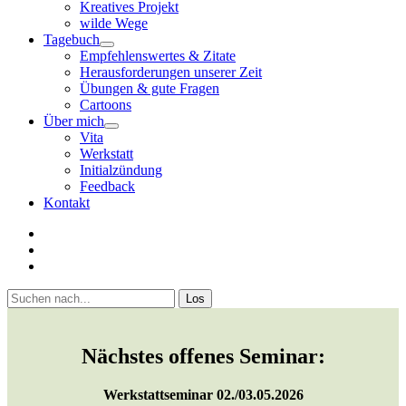
Kreatives Projekt
wilde Wege
Tagebuch
open
Empfehlenswertes & Zitate
menu
Herausforderungen unserer Zeit
Übungen & gute Fragen
Cartoons
Über mich
open
Vita
menu
Werkstatt
Initialzündung
Feedback
Kontakt
twitter
facebook
youtube
Sidebar
Suchen
Nächstes offenes Seminar:
Werkstattseminar 02./03.05.2026