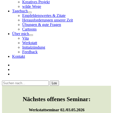
Kreatives Projekt
wilde Wege
Tagebuch
open
Empfehlenswertes & Zitate
menu
Herausforderungen unserer Zeit
Übungen & gute Fragen
Cartoons
Über mich
open
Vita
menu
Werkstatt
Initialzündung
Feedback
Kontakt
twitter
facebook
youtube
Sidebar
Suchen
Nächstes offenes Seminar:
Werkstattseminar 02./03.05.2026