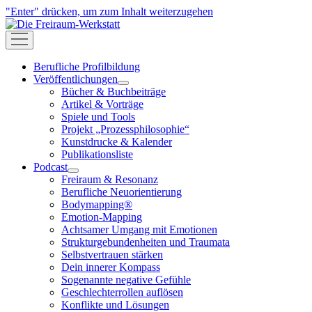
"Enter" drücken, um zum Inhalt weiterzugehen
Die
Freiraum-
open
Werkstatt
menu
Berufliche Profilbildung
Veröffentlichungen
open
Bücher & Buchbeiträge
menu
Artikel & Vorträge
Spiele und Tools
Projekt „Prozessphilosophie“
Kunstdrucke & Kalender
Publikationsliste
Podcast
open
Freiraum & Resonanz
menu
Berufliche Neuorientierung
Bodymapping®
Emotion-Mapping
Achtsamer Umgang mit Emotionen
Strukturgebundenheiten und Traumata
Selbstvertrauen stärken
Dein innerer Kompass
Sogenannte negative Gefühle
Geschlechterrollen auflösen
Konflikte und Lösungen