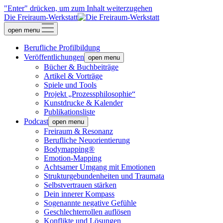
"Enter" drücken, um zum Inhalt weiterzugehen
Die Freiraum-Werkstatt
open menu
Berufliche Profilbildung
Veröffentlichungen
open menu
Bücher & Buchbeiträge
Artikel & Vorträge
Spiele und Tools
Projekt „Prozessphilosophie“
Kunstdrucke & Kalender
Publikationsliste
Podcast
open menu
Freiraum & Resonanz
Berufliche Neuorientierung
Bodymapping®
Emotion-Mapping
Achtsamer Umgang mit Emotionen
Strukturgebundenheiten und Traumata
Selbstvertrauen stärken
Dein innerer Kompass
Sogenannte negative Gefühle
Geschlechterrollen auflösen
Konflikte und Lösungen