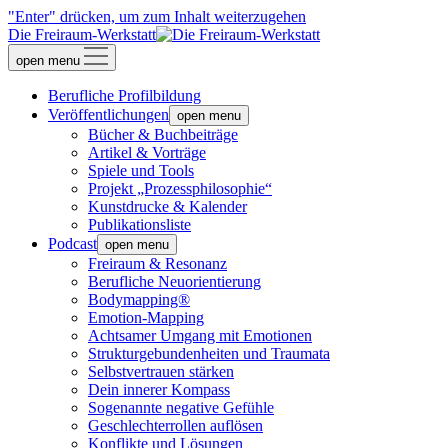
"Enter" drücken, um zum Inhalt weiterzugehen
Die Freiraum-Werkstatt
open menu
Berufliche Profilbildung
Veröffentlichungen
open menu
Bücher & Buchbeiträge
Artikel & Vorträge
Spiele und Tools
Projekt „Prozessphilosophie“
Kunstdrucke & Kalender
Publikationsliste
Podcast
open menu
Freiraum & Resonanz
Berufliche Neuorientierung
Bodymapping®
Emotion-Mapping
Achtsamer Umgang mit Emotionen
Strukturgebundenheiten und Traumata
Selbstvertrauen stärken
Dein innerer Kompass
Sogenannte negative Gefühle
Geschlechterrollen auflösen
Konflikte und Lösungen