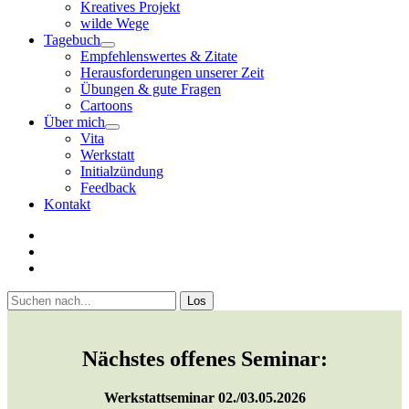
Kreatives Projekt
wilde Wege
Tagebuch
open
Empfehlenswertes & Zitate
menu
Herausforderungen unserer Zeit
Übungen & gute Fragen
Cartoons
Über mich
open
Vita
menu
Werkstatt
Initialzündung
Feedback
Kontakt
twitter
facebook
youtube
Sidebar
Suchen
Nächstes offenes Seminar:
Werkstattseminar 02./03.05.2026