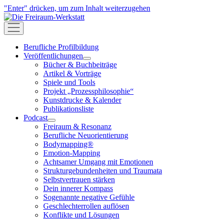
"Enter" drücken, um zum Inhalt weiterzugehen
Die
Freiraum-
open
Werkstatt
menu
Berufliche Profilbildung
Veröffentlichungen
open
Bücher & Buchbeiträge
menu
Artikel & Vorträge
Spiele und Tools
Projekt „Prozessphilosophie“
Kunstdrucke & Kalender
Publikationsliste
Podcast
open
Freiraum & Resonanz
menu
Berufliche Neuorientierung
Bodymapping®
Emotion-Mapping
Achtsamer Umgang mit Emotionen
Strukturgebundenheiten und Traumata
Selbstvertrauen stärken
Dein innerer Kompass
Sogenannte negative Gefühle
Geschlechterrollen auflösen
Konflikte und Lösungen