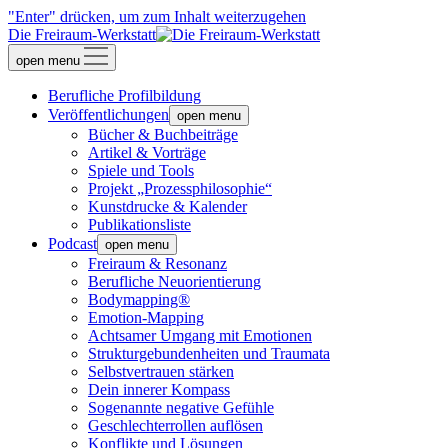
"Enter" drücken, um zum Inhalt weiterzugehen
Die Freiraum-Werkstatt
open menu
Berufliche Profilbildung
Veröffentlichungen
open menu
Bücher & Buchbeiträge
Artikel & Vorträge
Spiele und Tools
Projekt „Prozessphilosophie“
Kunstdrucke & Kalender
Publikationsliste
Podcast
open menu
Freiraum & Resonanz
Berufliche Neuorientierung
Bodymapping®
Emotion-Mapping
Achtsamer Umgang mit Emotionen
Strukturgebundenheiten und Traumata
Selbstvertrauen stärken
Dein innerer Kompass
Sogenannte negative Gefühle
Geschlechterrollen auflösen
Konflikte und Lösungen