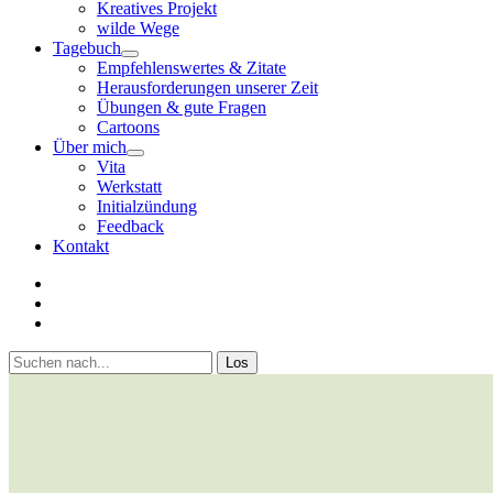
Kreatives Projekt
wilde Wege
Tagebuch
open
Empfehlenswertes & Zitate
menu
Herausforderungen unserer Zeit
Übungen & gute Fragen
Cartoons
Über mich
open
Vita
menu
Werkstatt
Initialzündung
Feedback
Kontakt
twitter
facebook
youtube
Sidebar
Suchen