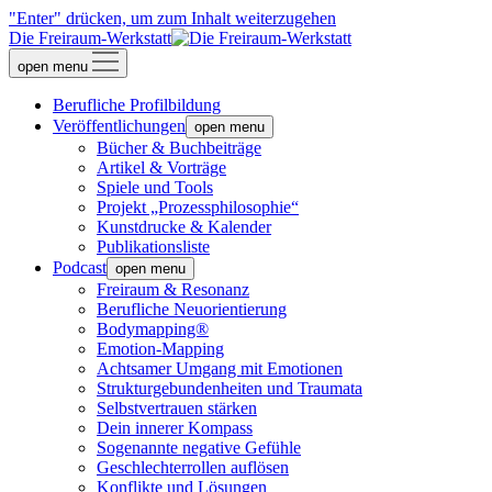
"Enter" drücken, um zum Inhalt weiterzugehen
Die Freiraum-Werkstatt
open menu
Berufliche Profilbildung
Veröffentlichungen
open menu
Bücher & Buchbeiträge
Artikel & Vorträge
Spiele und Tools
Projekt „Prozessphilosophie“
Kunstdrucke & Kalender
Publikationsliste
Podcast
open menu
Freiraum & Resonanz
Berufliche Neuorientierung
Bodymapping®
Emotion-Mapping
Achtsamer Umgang mit Emotionen
Strukturgebundenheiten und Traumata
Selbstvertrauen stärken
Dein innerer Kompass
Sogenannte negative Gefühle
Geschlechterrollen auflösen
Konflikte und Lösungen