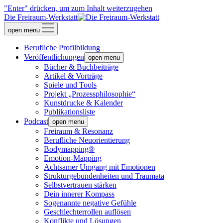
"Enter" drücken, um zum Inhalt weiterzugehen
Die Freiraum-Werkstatt
open menu
Berufliche Profilbildung
Veröffentlichungen
open menu
Bücher & Buchbeiträge
Artikel & Vorträge
Spiele und Tools
Projekt „Prozessphilosophie“
Kunstdrucke & Kalender
Publikationsliste
Podcast
open menu
Freiraum & Resonanz
Berufliche Neuorientierung
Bodymapping®
Emotion-Mapping
Achtsamer Umgang mit Emotionen
Strukturgebundenheiten und Traumata
Selbstvertrauen stärken
Dein innerer Kompass
Sogenannte negative Gefühle
Geschlechterrollen auflösen
Konflikte und Lösungen