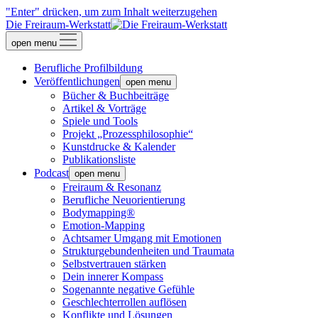
"Enter" drücken, um zum Inhalt weiterzugehen
Die Freiraum-Werkstatt
open menu
Berufliche Profilbildung
Veröffentlichungen
open menu
Bücher & Buchbeiträge
Artikel & Vorträge
Spiele und Tools
Projekt „Prozessphilosophie“
Kunstdrucke & Kalender
Publikationsliste
Podcast
open menu
Freiraum & Resonanz
Berufliche Neuorientierung
Bodymapping®
Emotion-Mapping
Achtsamer Umgang mit Emotionen
Strukturgebundenheiten und Traumata
Selbstvertrauen stärken
Dein innerer Kompass
Sogenannte negative Gefühle
Geschlechterrollen auflösen
Konflikte und Lösungen