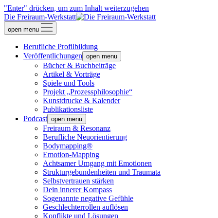
"Enter" drücken, um zum Inhalt weiterzugehen
Die Freiraum-Werkstatt
open menu
Berufliche Profilbildung
Veröffentlichungen
open menu
Bücher & Buchbeiträge
Artikel & Vorträge
Spiele und Tools
Projekt „Prozessphilosophie“
Kunstdrucke & Kalender
Publikationsliste
Podcast
open menu
Freiraum & Resonanz
Berufliche Neuorientierung
Bodymapping®
Emotion-Mapping
Achtsamer Umgang mit Emotionen
Strukturgebundenheiten und Traumata
Selbstvertrauen stärken
Dein innerer Kompass
Sogenannte negative Gefühle
Geschlechterrollen auflösen
Konflikte und Lösungen