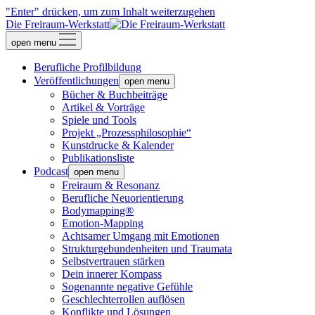
"Enter" drücken, um zum Inhalt weiterzugehen
Die Freiraum-Werkstatt
open menu
Berufliche Profilbildung
Veröffentlichungen
open menu
Bücher & Buchbeiträge
Artikel & Vorträge
Spiele und Tools
Projekt „Prozessphilosophie“
Kunstdrucke & Kalender
Publikationsliste
Podcast
open menu
Freiraum & Resonanz
Berufliche Neuorientierung
Bodymapping®
Emotion-Mapping
Achtsamer Umgang mit Emotionen
Strukturgebundenheiten und Traumata
Selbstvertrauen stärken
Dein innerer Kompass
Sogenannte negative Gefühle
Geschlechterrollen auflösen
Konflikte und Lösungen