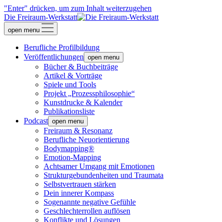
"Enter" drücken, um zum Inhalt weiterzugehen
Die Freiraum-Werkstatt
open menu
Berufliche Profilbildung
Veröffentlichungen
open menu
Bücher & Buchbeiträge
Artikel & Vorträge
Spiele und Tools
Projekt „Prozessphilosophie“
Kunstdrucke & Kalender
Publikationsliste
Podcast
open menu
Freiraum & Resonanz
Berufliche Neuorientierung
Bodymapping®
Emotion-Mapping
Achtsamer Umgang mit Emotionen
Strukturgebundenheiten und Traumata
Selbstvertrauen stärken
Dein innerer Kompass
Sogenannte negative Gefühle
Geschlechterrollen auflösen
Konflikte und Lösungen