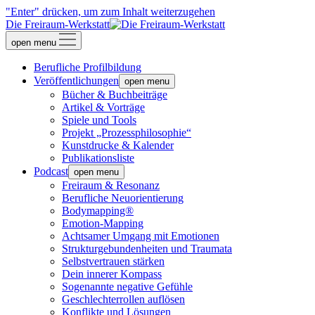
"Enter" drücken, um zum Inhalt weiterzugehen
Die Freiraum-Werkstatt
open menu
Berufliche Profilbildung
Veröffentlichungen
open menu
Bücher & Buchbeiträge
Artikel & Vorträge
Spiele und Tools
Projekt „Prozessphilosophie“
Kunstdrucke & Kalender
Publikationsliste
Podcast
open menu
Freiraum & Resonanz
Berufliche Neuorientierung
Bodymapping®
Emotion-Mapping
Achtsamer Umgang mit Emotionen
Strukturgebundenheiten und Traumata
Selbstvertrauen stärken
Dein innerer Kompass
Sogenannte negative Gefühle
Geschlechterrollen auflösen
Konflikte und Lösungen